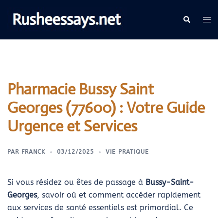
Aller
au
Recherche
Ouv
contenu
le
me
Pharmacie Bussy Saint
Georges (77600) : Votre Guide
Urgence et Services
PAR
FRANCK
03/12/2025
VIE PRATIQUE
Si vous résidez ou êtes de passage à
Bussy-Saint-
Georges
, savoir où et comment accéder rapidement
aux services de santé essentiels est primordial. Ce