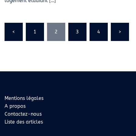
logement étudiant […]
Pagination
<
1
2
3
4
>
des
publications
Mentions légales
A propos
Contactez-nous
Liste des articles